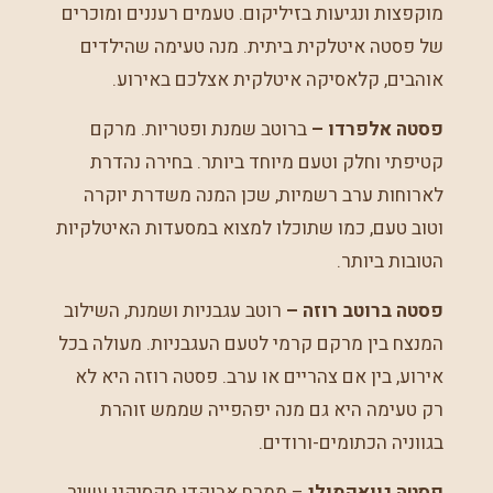
מוקפצות ונגיעות בזיליקום. טעמים רעננים ומוכרים
של פסטה איטלקית ביתית. מנה טעימה שהילדים
אוהבים, קלאסיקה איטלקית אצלכם באירוע.
פסטה אלפרדו –
ברוטב שמנת ופטריות. מרקם
קטיפתי וחלק וטעם מיוחד ביותר. בחירה נהדרת
לארוחות ערב רשמיות, שכן המנה משדרת יוקרה
וטוב טעם, כמו שתוכלו למצוא במסעדות האיטלקיות
הטובות ביותר.
פסטה ברוטב רוזה –
רוטב עגבניות ושמנת, השילוב
המנצח בין מרקם קרמי לטעם העגבניות. מעולה בכל
אירוע, בין אם צהריים או ערב. פסטה רוזה היא לא
רק טעימה היא גם מנה יפהפייה שממש זוהרת
בגווניה הכתומים-ורודים.
פסטה גוואקמולי
– ממרח אבוקדו מקסיקני עשיר