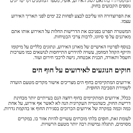
המקומית – בהתאם לסוג האירוע, אופיו, מספר המוזמנים וקריטריונים
נוספים הקבועים בחוק.
את הפרוצדורה הזו עליכם לבצע לפחות 22 ימים לפני תאריך האירוע
עצמו.
המשטרה תפרט בפניכם את הדרישות החלות על האירוע אותו אתם
מארגנים על פי סיווגו, לרבות צרכי הבטיחות.
בנוסף לפרטיו האישיים של מארגן האירוע, ונתונים כלליים על מיקומו
והיקף הקהל המוזמן, עשויה להידרש התייחסות לנושאים כמו מערכות
חשמל ותאורה, תכנית אבטחה, גישה לרכבי חירום ועוד.
חוקים הנוגעים לאירועים על חוף הים
אירועים המתקיימים בחוף הים מצריכים אישור מקדים מטעם הועדה
לשמירת הסביבה החופית.
ככלל, אירועים המתקיימים בחוף רחצה הנם בעייתיים יותר מבחינת
דרישת החוק, כשהנטייה העקרונית הנה לא לאשר אף אירוע, על אחת
כמה וכמה במקרה של אירועים הכרוכים בסגירת החוף או בהקמת גדרות.
לעומת זאת, חופים בלתי מוכרזים עשויים להיות אזור בו, במקרים
מסוימים, תתגלה גמישות רבה יותר מטעם הרשויות.