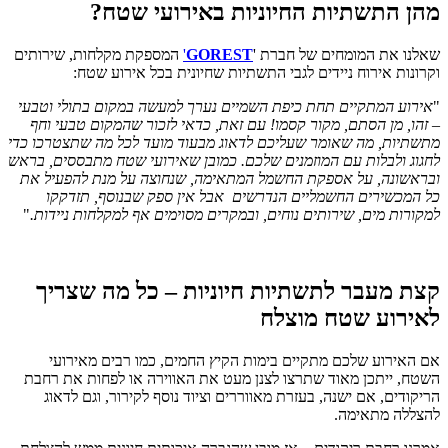
מהן התשתיות החיוניות באירועי שטח?
שאלנו את המומחים של חברת '
GOREST
'
המספקת מקלחות, שירותים
וקרונות אירוח ניידים לגבי התשתיות שחיונית בכל אירוע שטח:
"
אירוע המתקיים תחת כיפת השמיים נערך למעשה במקום בתולי וטבעי
– זהו, מן הסתם, מקור קסמו! עם זאת, כדאי לזכור שהמקום טבעי וחף
מתשתיות, מה שאומר שעליכם לדאוג מבעוד מועד לכל מה שתצטרכו כדי
לחגוג ולבלות עם המוזמנים שלכם. כמובן שאירועי שטח מתבססים, בראש
ובראשונה, על אספקת החשמל המתאימה, שנחוצה על מנת להפעיל את
כל המכשירים החשמליים הנדרשים
אבל אין ספק שבנוסף, תזדקקו
למקורות מים, שירותים נוחים, ובמקרים מסוימים אף למקלחות ניידות.
"
קצת מעבר לתשתיות חיוניות – כל מה שצריך
לאירוע שטח מוצלח
אם האירוע שלכם מתקיים בימות הקיץ החמים, כמו רבים מאירועי
השטח, ייתכן מאוד שתרצו לצנן מעט את האווירה או לפחות את רחבת
הריקודים, אם ישנה, בעזרת מאווררים וציוד נוסף לקירור, וגם לדאוג
להצללה מתאימה.