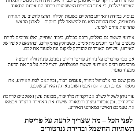
אמרנו רחבת ריקודים – אז מובן שהגברה איכותית חיונית ממש להצלחת
האירוע שלכם, כי אחד הגורמים המשפיעים ביותר הנו איכות הסאונד.
בנוסף, במידה והאירוע מתקיים בשעות הלילה, תרצו לחשוב על תאורה
מתאימה, ואם הכוונה היא גם להישאר ללון במקום – לארגן מראש
פתרונות נוחים לשינה.
אירועי השטח גם כוללים, רובם ככולם, כיבוד ושתייה, ואלו צריכים להיות
מוגשים על גבי דוכנים מתאימים, כשבחלק מהמקרים, ובהתאם לאופיו של
האירוע, עשויים האורחים להזדקק למקום נוח לסעוד את לבם.
אם כבר מדברים על נוחות, פריטי ריהוט נכונים, פינות זולה ורביצה
מרכיבים רבים מאירועי השטח המוצלחים, ורצוי לתת על כך את הדעת
מבעוד מועד.
מובן שגם בר אלכוהול מהווה, פעמים רבות, ובהתאם לסוג האירוע, את
מסמר הערב, וככזה הנו היבט חשוב בארגון האירוע שלכם.
עוד ניתן לשקול לשלב אטרקציות מלהיבות, מכונות עשן ואפקטים לרחבת
הריקודים, וכן אביזרי עיצוב ותפאורה שישרו את האווירה הרצויה ויבטאו
את טעמכם האישי כמארגני האירוע.
לפני הכל – מה שצריך לדעת על פריסת
תשתיות החשמל ובחירת גנרטורים