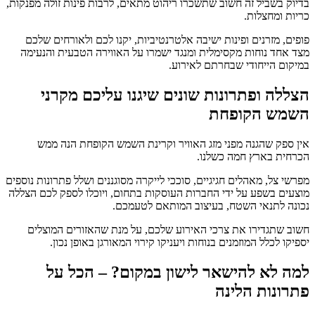
בדיוק בשביל זה חשוב שתשכרו ריהוט מתאים, לרבות פינות זולה מפנקות,
כריות ומחצלות.
פופים, מזרנים ופינות ישיבה אלטרנטיביות, יקנו לכם ולאורחים שלכם
מצד אחד נוחות מקסימלית ומנגד ישמרו על האווירה הטבעית והנעימה
במיקום הייחודי שבחרתם לאירוע.
הצללה ופתרונות שונים שיגנו עליכם מקרני
השמש הקופחת
אין ספק שהגנה מפני מזג האוויר וקרינת השמש הקופחת הנה ממש
הכרחית בארץ חמה כשלנו.
מפרשי צל, מאהלים חגיגיים, סוככי לייקרה מסוגננים ושלל פתרונות נוספים
מוצעים בשפע על ידי החברות העוסקות בתחום, ויוכלו לספק לכם הצללה
נכונה לתנאי השטח, בעיצוב המותאם לטעמכם.
חשוב שתגדירו את צרכי האירוע שלכם, על מנת שהאזורים המוצלים
יספיקו לכלל המוזמנים בנוחות ויעניקו קירוי המאורגן באופן נכון.
למה לא להישאר לישון במקום? – הכל על
פתרונות הלינה