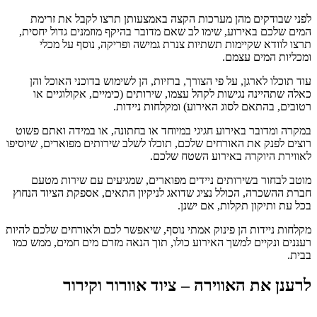
לפני שבודקים מהן מערכות הקצה באמצעותן תרצו לקבל את זרימת
המים שלכם באירוע, שימו לב שאם מדובר בהיקף מוזמנים גדול יחסית,
תרצו לוודא שקיימות תשתיות צנרת גמישה ופריקה, נוסף על מכלי
ומכליות המים עצמם.
עוד תוכלו לארגן, על פי הצורך, ברזיות, הן לשימוש בדוכני האוכל והן
כאלה שתהיינה נגישות לקהל עצמו, שירותים (כימיים, אקולוגיים או
רטובים, בהתאם לסוג האירוע) ומקלחות ניידות.
במקרה ומדובר באירוע חגיגי במיוחד או בחתונה, או במידה ואתם פשוט
רוצים לפנק את האורחים שלכם, תוכלו לשלב שירותים מפוארים, שיוסיפו
לאווירת היוקרה באירוע השטח שלכם.
מוטב לבחור בשירותים ניידים מפוארים, שמגיעים עם שירות מטעם
חברת ההשכרה, הכולל נציג שדואג לניקיון התאים, אספקת הציוד הנחוץ
בכל עת ותיקון תקלות, אם ישנן.
מקלחות ניידות הן פינוק אמתי נוסף, שיאפשר לכם ולאורחים שלכם להיות
רעננים ונקיים למשך האירוע כולו, תוך הנאה מזרם מים חמים, ממש כמו
בבית.
לרענן את האווירה – ציוד אוורור וקירור