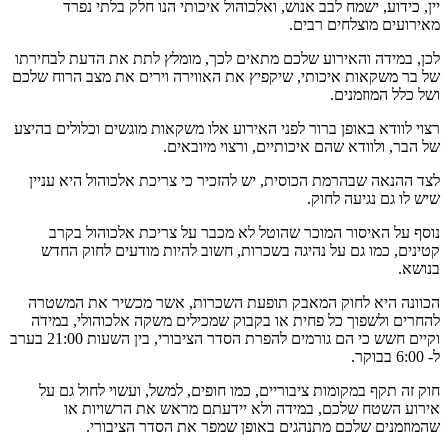
יין, כידוע, ישמח לבב אנוש, ואלכוהול איכותי הנו חלק בלתי נפרד
מאירועים מוצלחים רבים.
לכן, במידה והאירוע שלכם מתאים לכך, מומלץ לתת את הדעת לבחירתו
של בר משקאות איכותי, שיקפיץ את האווירה וירים את מצב הרוח שלכם
ושל כלל המוזמנים.
רצוי לוודא באופן ברור לפני האירוע אלו משקאות מוגשים וכלולים בהיצע
של הבר, ולוודא שהם איכותיים, ורצוי מיובאים.
לצד ההנאה שבהרמת הכוסית, יש להזכיר כי צריכת אלכוהול היא עניין
שיש לו גם נגיעה לחוק.
נוסף על האיסור המוכר שהוטל לא מכבר על צריכת אלכוהול בקרב
קטינים, כמו גם על נהיגה בשכרות, חשוב להיות מודעים לחוק החדש
בנושא.
הכוונה היא לחוק המאבק תופעת השכרות, אשר מכשיר את המשטרה
להחרים ולשפוך כל פחית או בקבוק שמכילים משקה אלכוהולי, במידה
וקיים חשש כי הם גורמים להפרת הסדר הציבורי, בין השעות 21:00 בערב
ל- 6:00 בבוקר.
חוק זה תקף במקומות ציבוריים, כמו חופים, למשל, ועשוי לחול גם על
אירוע השטח שלכם, במידה ולא יידעתם מראש את הרשויות או
שהמוזמנים שלכם מתנהגים באופן שמפר את הסדר הציבורי.