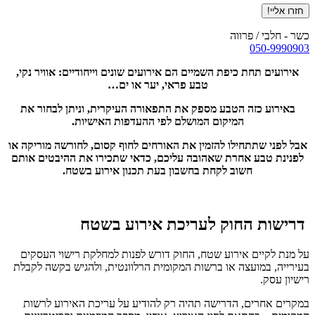
כשר -
חלבי / פרווה
050-9990903
אירועים תחת כיפת השמיים הם אירועים שונים וייחודיים: אוויר נקי,
טבע פראי, יער או ים…
באירוע כזה הטבע מספק את התפאורה העיקרית, וניתן לבחור את
המיקום המושלם לפי ההעדפות האישיות.
אבל לפני שתתחילו להזמין את האורחים לחוף קסום, לחורשה מוריקה או
לפנינת טבע אחרת שאהובה עליכם, כדאי שתכירו את ההיבטים אותם
חשוב לקחת בחשבון בעת תכנון אירוע בשטח.
דרישות החוק לעריכת אירוע בשטח
על מנת לקיים אירוע שטח, החוק דורש לפנות למחלקת רישוי העסקים
בעירייה, במועצה או ברשות המקומית הרלוונטית, ולהגיש בקשה לקבלת
רישיון עסק.
במקרים אחרים, הדרישה תהיה רק להודיע על עריכת האירוע לרשות