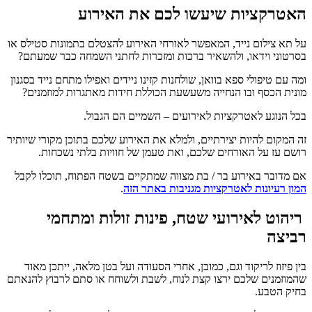
האטרקציות שיעשו לכם את האירוע
על תא צילום נייד, המאפשר לאורחי האירוע להצטלם בתמונות סטילס או
בסרטוני וידאו, ולהשאיר ברכות ומזכרות לחתני השמחה כבר שמעתם?
ומה עם טיפולי ספא בוואן, שולחנות קזינו ניידים ואפילו מתחם נייד בסגנון
מונית הכסף ובו הנחייה משעשעת הכוללת חידות מאתגרות למוזמנים?
בכל הנוגע לאטרקציות לאירועים – השמיים הם הגבול.
זה המקום להיות יצירתיים, ולמלא את האירוע שלכם בתוכן מקורי שיותיר
רושם עז על האורחים שלכם, ואת טעמן של חוויות בלתי נשכחות.
אם מדובר באירוע בר / בת מצווה שמתקיים בשטח הפתוח, תוכלו לקבל
המון רעיונות לאטרקציות מגניבות באתר הזה
.
ריהוט לאירועי שטח, פינות זולות ומתחמי
רביצה
בין פיזוז לריקוד וגם, כמובן, אחרי הסעודה ועל בטן מלאה, ייתכן מאוד
שהמוזמנים שלכם ירצו קצת לנוח, לשבת ולשוחח או סתם לרבוץ להנאתם
בחיק הטבע.