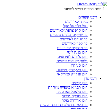
פתח תפריט ראשי לתצוגה
דוכני קינוחים
גלידה לאירועים
וופל בלגי על מקל
דוכן קרפ צרפתי לאירועים
בר שייקים ומיצים טבעיים
בר יוגורט לאירועים
בר קפה לאירועים
בר מתוקים לאירועים
דוכן בננה לוטי
דוכן צ'ורוס לאירועים
דלפק קינוחים אישיים
דוכן סנו קון
דוכן מלקשייק מושחת
דוכן פנקייק אמריקאי
דוכני מזון
דוכן קישים
דוכן תפו"א באפייה מיוחדת
דוכן פלאפל ו/או סביח
דוכן בורקס טורקי
דוכן ארוחות בוקר
בר סלטים / סלט בהרכבה אישית