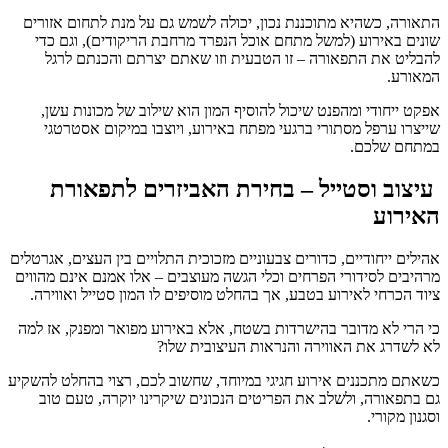
התאורה, כשהיא מתוכננת נכון, יכולה לשמש גם על מנת לתחום אזורים
שונים באירוע (למשל מתחם אוכל הנפרד מרחבת הריקודים), וגם כדי
להבליט את התפאורה – זו הטבעית וזו שאתם יצרתם והכנתם לרגל
המאורע.
אפקט ייחודי ומהפנט שיכול להוסיף המון הוא שילוב של מכונות עשן,
שייצרו ערפל מסתורי ברגעי מפתח באירוע, ויוצבו במיקום אסטרטגי
במתחם שלכם.
עיצוב וסטייל – בחירת האביזרים לתפאורת
האירוע
אהילים ייחודיים, כדורים צבעוניים מזכוכית התלויים בין העצים, אגרטלים
מרהיבים לסידורי הפרחים וכלי הגשה מעוצבים – אלו אמנם אינם מהווים
ציוד הכרחי לאירוע בטבע, אך בהחלט מוסיפים לו המון סטייל ואווירה.
כי הרי לא מדובר בהישרדות בשטח, אלא באירוע מפואר ומפנק, אז למה
לא לשדרג את האווירה והנראות העיצובית שלו?
כשאתם מתכננים אירוע חגיגי במיוחד, שחשוב לכם, רצוי בהחלט להשקיע
גם בתפאורה, ולשלב את הפריטים הנכונים שיקרינו יוקרה, טעם טוב
וסגנון מקורי.