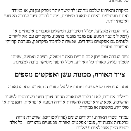
של פעילות.
במקרה והאירוע שלכם מתוכנן להימשך יותר מפרק זמן זה, או במידה
ואתם מעוניינים באיכות סאונד מיטבית, מוטב לבדוק ציוד הגברה מקצועי
ואיכותי יותר.
ציוד הגברה מקצועי, יכלול רסיברים, רמקולים ומגברים איכותיים או
(רמקול מוגבר המגיע עם מגבר מובנה בתוכו), מיקסרים עם אקולייזרים
ולעתים גם אפקטים מיוחדים, אפשרות לחיבור מיקרופון, מערכת קריוקי
ואביזרים נוספים.
ציוד הגברה טוב ייתן לכם חוויית סאונד מעולה, רציפה ואמינה, שניתן
לסמוך עליה, לאורך כל האירוע, ויכול להפוך מוסיקה טובה למצוינת.
ציוד תאורה, מכונות עשן ואפקטים נוספים
אחד ההיבטים שמשפיעים יותר מכל על האווירה באירוע הוא התאורה.
במילים אחרות, לא זו בלבד שתאורה מהווה צורך חיוני כשנכנסים לשעות
החשיכה, אלא שהיא יכולה להשרות אווירה רגועה או פראית, רומנטית או
סולידית, מקפיצה או ממקדת.
עמודי וגשרי תאורה, זרקורים שונים (פרוז'קטורים), שרשרת נורות
וגרלנדות צבעוניות, פנסי אפקטים ואורות צבעוניים מרצדים – כל אלה
יוסיפו המון אופי לאירוע שלכם.