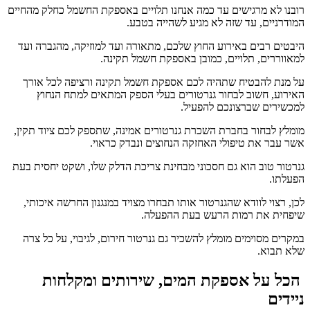
רובנו לא מרגישים עד כמה אנחנו תלויים באספקת החשמל כחלק מהחיים
המודרניים, עד שזה לא מגיע לשהייה בטבע.
היבטים רבים באירוע החוץ שלכם, מתאורה ועד למוזיקה, מהגברה ועד
למאווררים, תלויים, כמובן באספקת חשמל תקינה.
על מנת להבטיח שתהיה לכם אספקת חשמל תקינה ורציפה לכל אורך
האירוע, חשוב לבחור גנרטורים בעלי הספק המתאים למתח הנחוץ
למכשירים שברצונכם להפעיל.
מומלץ לבחור בחברת השכרת גנרטורים אמינה, שתספק לכם ציוד תקין,
אשר עבר את טיפולי האחזקה הנחוצים ונבדק כראוי.
גנרטור טוב הוא גם חסכוני מבחינת צריכת הדלק שלו, ושקט יחסית בעת
הפעלתו.
לכן, רצוי לוודא שהגנרטור אותו תבחרו מצויד במנגנון החרשה איכותי,
שיפחית את רמות הרעש בעת ההפעלה.
במקרים מסוימים מומלץ להשכיר גם גנרטור חירום, לגיבוי, על כל צרה
שלא תבוא.
הכל על אספקת המים, שירותים ומקלחות
ניידים