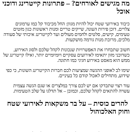
מה מגישים לאורחים? – פתרונות קייטרינג ודוכני
אוכל
כיבוד באירועי שטח יכול להיות מגוון: החל מכיבוד קל כמו ערמונים
צלויים, דוכן פירות העונה, שייקים טריים ומנות ראשונות כגון מזטים
טעימים, קישים, סלטים ולחמים מעולים ועד לקייטרינג איכותי של סעודה
מלכים, מרובת מנות גורמה מושקעות.
חשוב שתבחרו את האפשרויות שנכונות לקהל שלכם ולסוג האירוע,
כשדוכני מזון יתאימו לאירועים עסקיים ויומיומיים יותר, ואילו קייטרינג של
ממש הוא מאסט באירוע חגיגי כמו חתונה.
שימו לב לאופני ההגשה שמציעות לכם חברות הקייטרינג השונות, כי כפי
שידוע, מתחילים לאכול קודם כל בעיניים.
עוד רצוי שתבדקו אם יש לכם צורך במלצרים או שגם הגשה עצמית
עשויה להתאים לקהל שלכם, וכמובן – אל תדלגו על שלב הטעימות.
להרים כוסית – על בר משקאות לאירועי שטח
וחוק האלכוהול