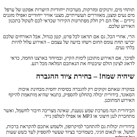
תותחי מים, זרנוקים ומזרקות, מערכות ייחודיות היוצרות אפקט של ערפל
מים נעים ומצנן, מאווררים תעשייתיים, מצנני אוויר ייחודיים ואפילו מזגנים
ניידים – אלו הם רק חלק מפתרונות הקירור שכדאי לכם לשקול בתכנון
האירוע שלכם.
הרי, אחרי הכל, גם אם תדאגו לכל פרט, קטן כגדול, אבל האורחים שלכם
יכרעו תחת עומס החום וישחו בזיעה של עצמם – האירוע עלול להיות
בלתי נעים.
לפיכך, אם האירוע מתוכנן לימות הקיץ, ובמיוחד בארצנו החמה, כדאי
לדאוג לצינון הולם שיבטיח את הנאתכם המלאה מכל רגע.
שיהיה שמח! – בחירת ציוד ההגברה
במקרה שאתם זקוקים רק להגברה בסיסית יחסית מבחינת איכות
הסאונד, בידורית יכולה בהחלט להספיק, בתנאי שהיא מותאמת להיקף
האירוע המתוכנן.
הבידורית הנה מערכת שמע נטענת, שאינה מצריכה חיבור לחשמל, ואשר
מתחברת לנגן חיצוני או MP3 או אפילו לטלפון נייד.
בידוריות יכולות גם להתחבר למיקרופון, ולשמש אתכם להקראת ברכות,
למשל, או לנאום חגיגי, כשמדובר בציוד שעשוי להספיק לעד כשש שעות