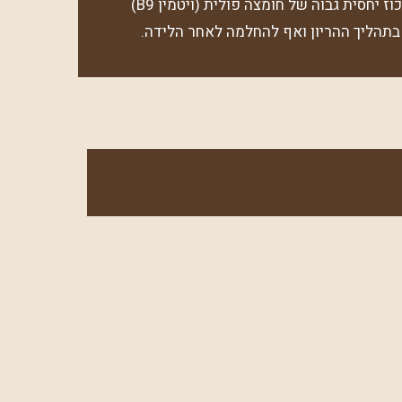
במיץ תפוזים טבעי יש ריכוז יחסית גבוה של חומצה פולית (ויטמין B9)
תהליך ההריון ואף להחלמה לאחר הלידה.