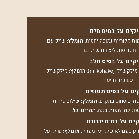
קים על בסיס מים
ות קלוריות נמוכה יחסית,
מומלץ:
שייק עם
רח גרוסות ליצירת שייק ברד.
קים על בסיס חלב
יק (milkshake),
מומלץ:
מילקשייק
עם פירות יער.
ים על בסיס תפוזים
פוזים סחוט במקום,
מומלץ:
שילוב פירות
ז כמו תפוח, בננה, תמרים וכו'…
ים על בסיס יוגורט
תן טעם לא שיגרתי ומעניין,
מומלץ:
שייק על