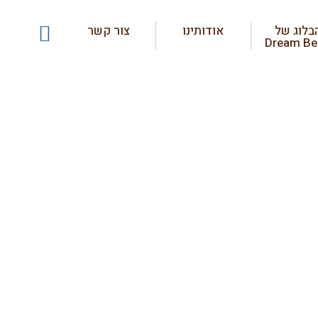
בלוג של
אודותינו
צור קשר
Dream Be
עיים
ם קרים
עיני
ה פשוט
 גדולה
.