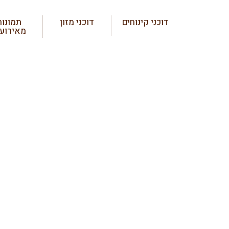
דוכני קינוחים
דוכני מזון
תמונות
מאירועי
בר שי
בר שייק
ומרענ
האורחים
תענוג ל
ו
בנ